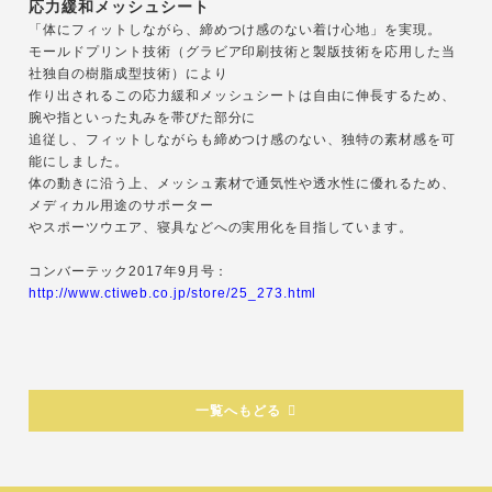
応力緩和メッシュシート
「体にフィットしながら、締めつけ感のない着け心地」を実現。
モールドプリント技術（グラビア印刷技術と製版技術を応用した当
社独自の樹脂成型技術）により
作り出されるこの応力緩和メッシュシートは自由に伸長するため、
腕や指といった丸みを帯びた部分に
追従し、フィットしながらも締めつけ感のない、独特の素材感を可
能にしました。
体の動きに沿う上、メッシュ素材で通気性や透水性に優れるため、
メディカル用途のサポーター
やスポーツウエア、寝具などへの実用化を目指しています。
コンバーテック2017年9月号：
http://www.ctiweb.co.jp/store/25_273.html
一覧へもどる