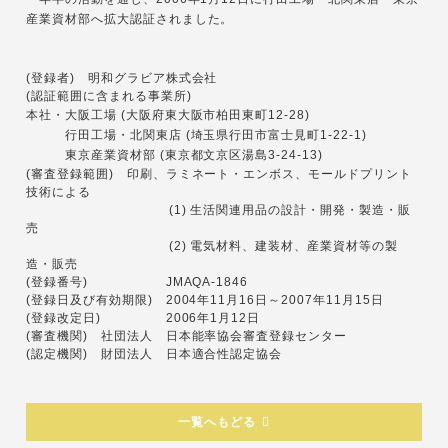
産業資材部へ拡大認証されました。
(登録者) 明和グラビア株式会社
(認証範囲に含まれる事業所)
本社・大阪工場 (大阪府東大阪市柏田東町12-28)
行田工場・北関東店 (埼玉県行田市富士見町1-22-1)
東京産業資材部 (東京都文京区湯島3-24-13)
(審査登録範囲) 印刷、ラミネート・エンボス、モールドプリント
技術による
(1) 生活関連用品の設計・開発・製造・販
売
(2) 電気材料、建装材、産業資材等の製
造・販売
(登録番号) JMAQA-1846
(登録日及び有効期限) 2004年11月16日～2007年11月15日
(登録改定日) 2006年1月12日
(審査機関) 社団法人 日本能率協会審査登録センター
(認定機関) 財団法人 日本適合性認定協会
一覧へもどる