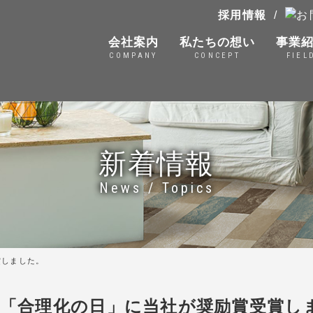
採用情報
/
会社案内
私たちの想い
事業
COMPANY
CONCEPT
FIEL
新着情報
News / Topics
賞しました。
回「合理化の日」に当社が奨励賞受賞し